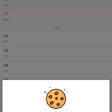
Lör
11
Sön
v.33
12
Mån
13
Tis
14
Ons
15
Tor
16
Fre
17