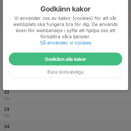
Lör
Godkänn kakor
18
Vi använder oss av kakor (cookies) för att vår
Sön
webbplats ska fungera bra för dig. De används
även för webbanalys i syfte att hjälpa oss att
v.34
förbättra våra tjänster.
19
Så använder vi cookies
Mån
20
Godkänn alla kakor
Tis
Bara nödvändiga
21
Ons
22
Tor
23
Fre
24