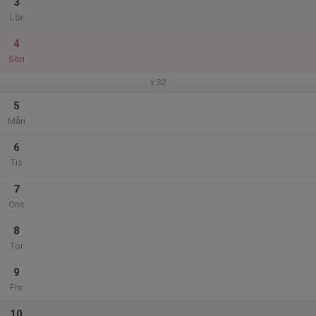
3
Lör
4
Sön
v.32
5
Mån
6
Tis
7
Ons
8
Tor
9
Fre
10