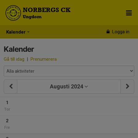
NORBERGS CK
Ungdom
Logga in
Kalender
Kalender
Gå till idag
|
Prenumerera
Augusti 2024
1
Tor
2
Fre