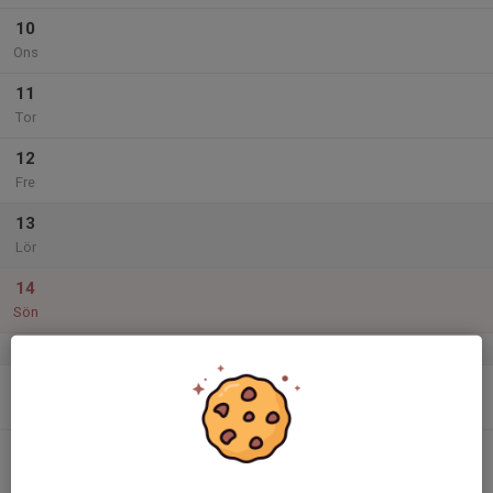
10
Ons
11
Tor
12
Fre
13
Lör
14
Sön
v.16
15
Mån
16
Tis