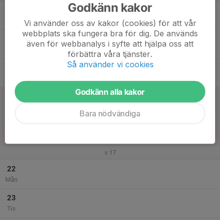
Godkänn kakor
17
Ons
Vi använder oss av kakor (cookies) för att vår
webbplats ska fungera bra för dig. De används
18
18:00
Barn och ungdomsträning
även för webbanalys i syfte att hjälpa oss att
19:00
Tor
Nordansjö
förbättra våra tjänster.
Så använder vi cookies
19
Fre
Godkänn alla kakor
20
Lör
Bara nödvändiga
21
Sön
v.17
22
Mån
23
Tis