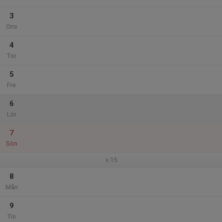
3
Ons
4
Tor
5
Fre
6
Lör
7
Sön
v.15
8
Mån
9
Tis