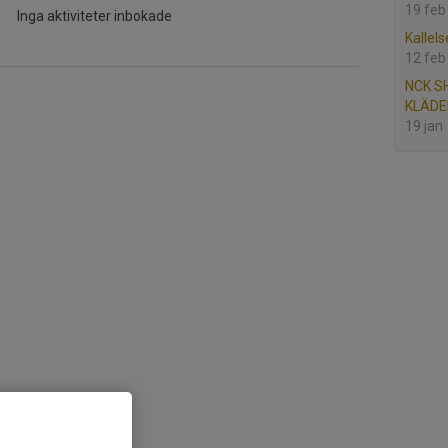
19 feb
Inga aktiviteter inbokade
Kallels
12 feb
NCK S
KLÄDE
19 jan