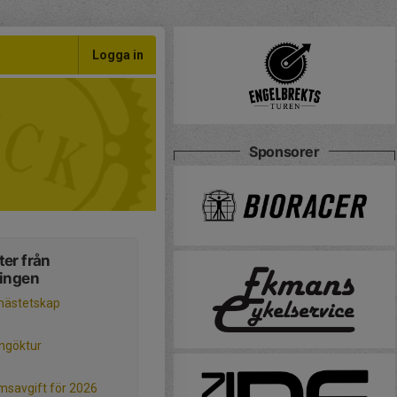
Logga in
Sponsorer
er från
ningen
mästetskap
ngöktur
savgift för 2026