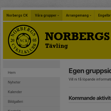
Norbergs CK
Våra grupper
Arrangemang
Engelbr
NORBERGS
Tävling
Egen gruppsid
Hem
Vill ni få löpande informat
Nyheter
Kalender
Kommande aktivit
Bildgalleri