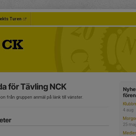
ekts Turen
 CK
a för Tävling NCK
Nyhet
före
ion från gruppen anmäl på länk till vänster.
Klubb
4 aug
Morgo
eter
25 maj
Medlem