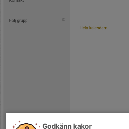
Kontakt
Följ grupp
Hela kalendern
Godkänn kakor