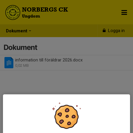
NORBERGS CK
Ungdom
Logga in
Dokument
Dokument
information till föräldrar 2026.docx
0,02 MB