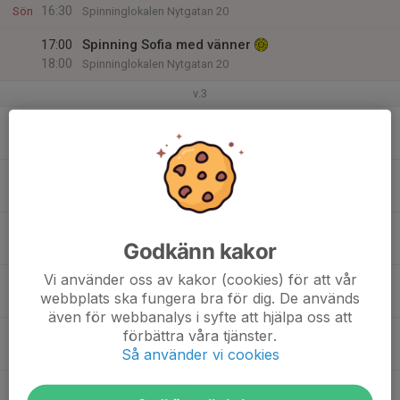
16:30
Sön
Spinninglokalen Nytgatan 20
17:00
Spinning Sofia med vänner
18:00
Spinninglokalen Nytgatan 20
v.3
15
18:00
Zwift Gruppträning NCK
19:00
Mån
Egen
16
16:30
Spinning Åsa med vänner
17:30
Tis
Spinninglokalen Nytgatan 20
17
18:00
Spinning VR-guppen
Godkänn kakor
19:00
Ons
Spinninglokalen Nytgatan 20
Vi använder oss av kakor (cookies) för att vår
18
16:30
Spinning Åsa med vänner
webbplats ska fungera bra för dig. De används
17:30
Tor
Spinninglokalen Nytgatan 20
även för webbanalys i syfte att hjälpa oss att
18:45
Spinning Sofia med vänner
förbättra våra tjänster.
19:45
Så använder vi cookies
Spinninglokalen Nytgatan 20
19