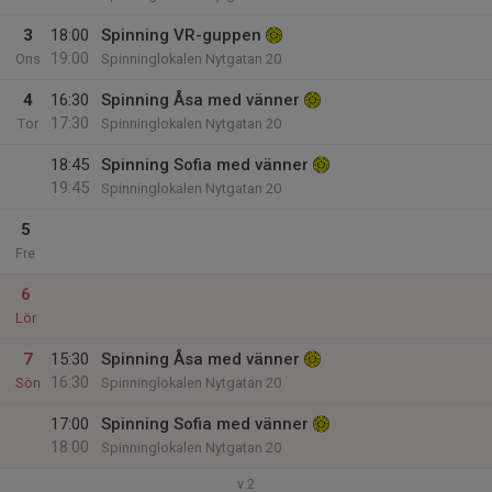
3
18:00
Spinning VR-guppen
19:00
Ons
Spinninglokalen Nytgatan 20
4
16:30
Spinning Åsa med vänner
17:30
Tor
Spinninglokalen Nytgatan 20
18:45
Spinning Sofia med vänner
19:45
Spinninglokalen Nytgatan 20
5
Fre
6
Lör
7
15:30
Spinning Åsa med vänner
16:30
Sön
Spinninglokalen Nytgatan 20
17:00
Spinning Sofia med vänner
18:00
Spinninglokalen Nytgatan 20
v.2