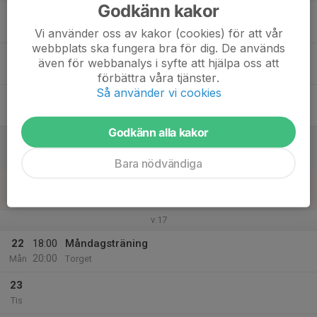
Godkänn kakor
17
18:00
Onsdagsträning
20:00
Ons
Torget
Vi använder oss av kakor (cookies) för att vår
webbplats ska fungera bra för dig. De används
18
även för webbanalys i syfte att hjälpa oss att
Tor
förbättra våra tjänster.
Så använder vi cookies
19
Fre
Godkänn alla kakor
20
Lör
Bara nödvändiga
21
Sön
v.17
22
18:00
Måndagsträning
20:00
Mån
Torget
23
Tis