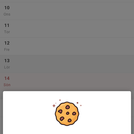
10
Ons
11
Tor
12
Fre
13
Lör
14
Sön
v.16
15
18:00
Måndagsträning
20:00
Mån
Torget
16
Tis