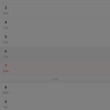
3
Ons
4
Tor
5
Fre
6
Lör
7
Sön
v.15
8
Mån
9
Tis