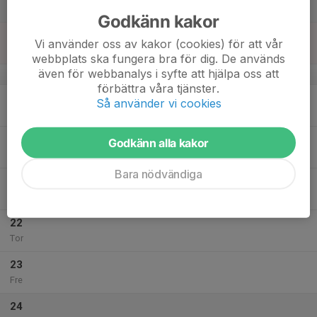
Lör
Godkänn kakor
18
Vi använder oss av kakor (cookies) för att vår
Sön
webbplats ska fungera bra för dig. De används
även för webbanalys i syfte att hjälpa oss att
v.34
förbättra våra tjänster.
19
18:00
Måndagsträning
Så använder vi cookies
20:00
Mån
Torget
20
Godkänn alla kakor
Tis
Bara nödvändiga
21
18:00
Onsdagsträning
20:00
Ons
Torget
22
Tor
23
Fre
24