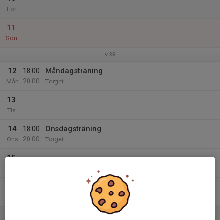
Lör
11
Sön
v.33
12
18:00
Måndagsträning
20:00
Mån
Torget
13
Tis
14
18:00
Onsdagsträning
20:00
Ons
Torget
15
Tor
16
Fre
17