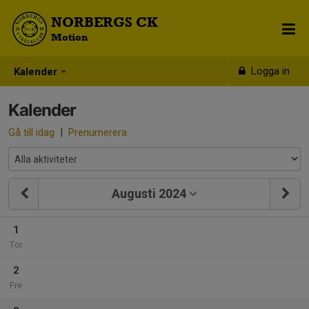
NORBERGS CK
Motion
Logga in
Kalender
Kalender
Gå till idag
|
Prenumerera
Augusti 2024
1
Tor
2
Fre