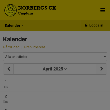
NORBERGS CK
Ungdom
Logga in
Kalender
Kalender
Gå till idag
|
Prenumerera
April 2025
1
Tis
2
Ons