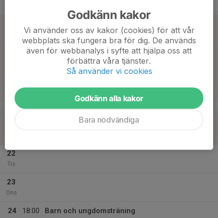
Tor
Godkänn kakor
18
Vi använder oss av kakor (cookies) för att vår
Fre
webbplats ska fungera bra för dig. De används
även för webbanalys i syfte att hjälpa oss att
19
förbättra våra tjänster.
Lör
Så använder vi cookies
20
Sön
Godkänn alla kakor
v.17
Bara nödvändiga
21
Mån
22
Tis
23
Ons
24
18:00
Barn och ungdomsträning