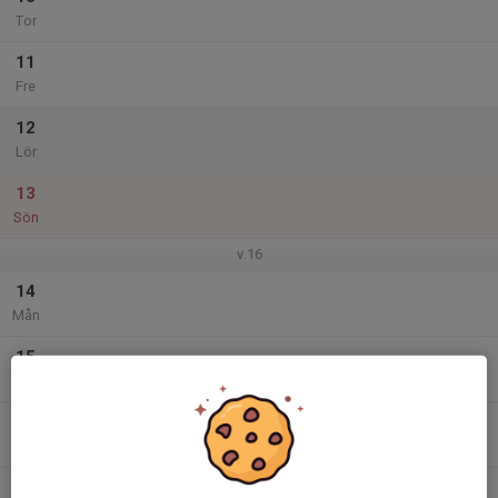
Tor
11
Fre
12
Lör
13
Sön
v.16
14
Mån
15
Tis
16
Ons
17