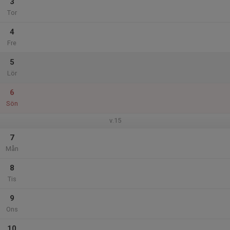
3
Tor
4
Fre
5
Lör
6
Sön
v.15
7
Mån
8
Tis
9
Ons
10