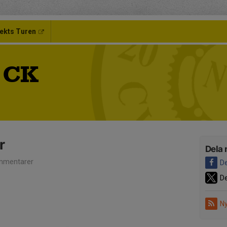
ekts Turen
 CK
r
Dela 
mmentarer
De
De
Ny