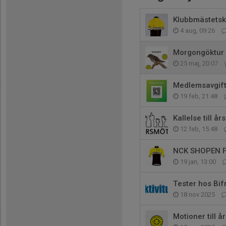
Klubbmästets
4 aug, 09:26
Morgongöktur
25 maj, 20:07
Medlemsavgift
19 feb, 21:48
Kallelse till å
12 feb, 15:48
NCK SHOPEN F
19 jan, 13:00
Tester hos Bif
18 nov 2025
Motioner till å