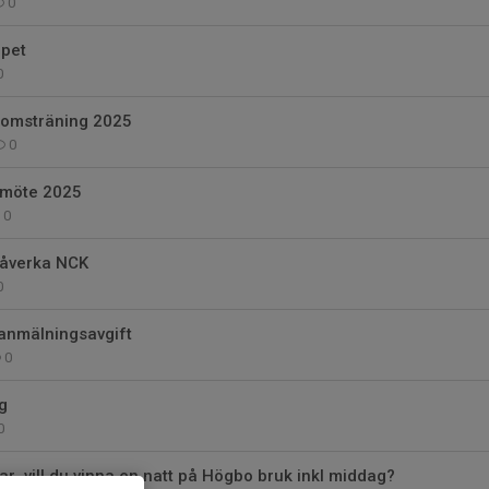
0
ppet
0
omsträning 2025
0
rsmöte 2025
0
påverka NCK
0
 anmälningsavgift
0
g
0
 vill du vinna en natt på Högbo bruk inkl middag?