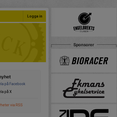
Logga in
Sponsorer
nyhet
la på Facebook
la på X
heter via RSS