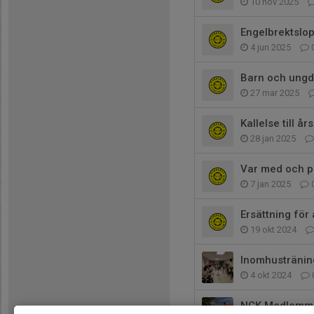
10 nov 2025
Engelbrektslo
4 jun 2025
Barn och ungd
27 mar 2025
Kallelse till å
28 jan 2025
Var med och 
7 jan 2025
Ersättning för
19 okt 2024
Inomhustränin
4 okt 2024
NCK Medlemmar,