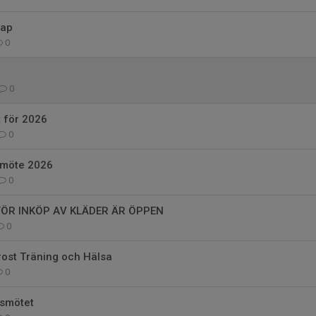
kap
0
0
 för 2026
0
rsmöte 2026
0
ÖR INKÖP AV KLÄDER ÄR ÖPPEN
0
rost Träning och Hälsa
0
rsmötet