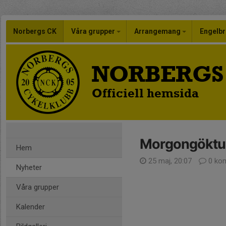
Norbergs CK
Våra grupper
Arrangemang
Engelbr
NORBERGS
Officiell hemsida
Morgongöktu
Hem
25 maj, 20:07
0 ko
Nyheter
Våra grupper
Kalender