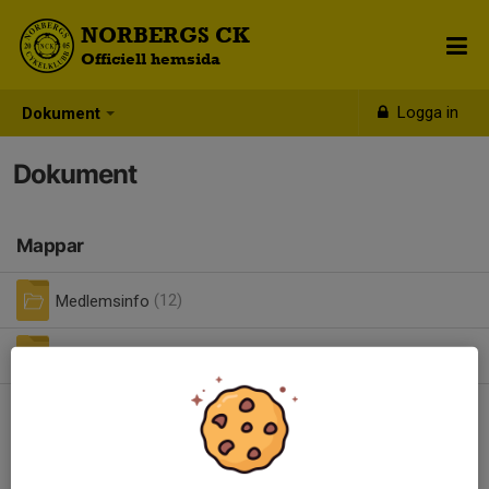
NORBERGS CK
Officiell hemsida
Logga in
Dokument
Dokument
Mappar
Medlemsinfo
(12)
Resultat
(4)