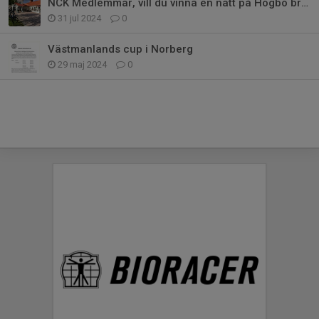
NCK Medlemmar, vill du vinna en natt på Högbo bruk inkl middag?
31 jul 2024
0
Västmanlands cup i Norberg
29 maj 2024
0