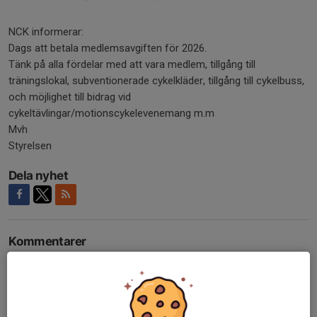
NCK informerar:
Dags att betala medlemsavgiften för 2026.
Tänk på alla fördelar med att vara medlem, tillgång till
träningslokal, subventionerade cykelkläder, tillgång till cykelbuss,
och möjlighet till bidrag vid
cykeltävlingar/motionscykelevenemang m.m
Mvh
Styrelsen
Dela nyhet
Kommentarer