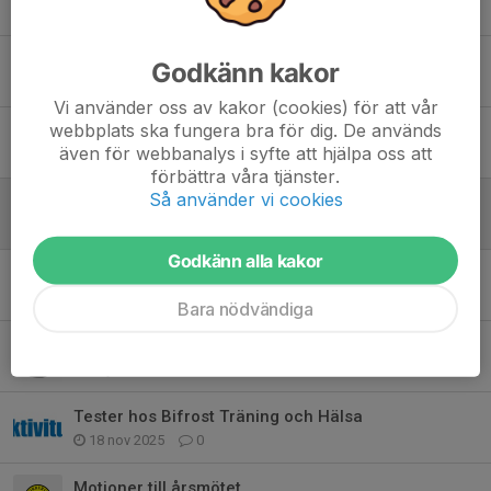
Tidigare nyheter
Klubbmästetskap
Godkänn kakor
4 aug, 09:26
0
Vi använder oss av kakor (cookies) för att vår
webbplats ska fungera bra för dig. De används
Morgongöktur
även för webbanalys i syfte att hjälpa oss att
25 maj, 20:07
0
förbättra våra tjänster.
Så använder vi cookies
Medlemsavgift för 2026
19 feb, 21:48
0
Godkänn alla kakor
Kallelse till årsmöte 2026
12 feb, 15:48
0
Bara nödvändiga
NCK SHOPEN FÖR INKÖP AV KLÄDER ÄR ÖPPEN
19 jan, 13:00
0
Tester hos Bifrost Träning och Hälsa
18 nov 2025
0
Motioner till årsmötet