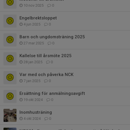
10 nov 2025
0
Engelbrektsloppet
4 jun 2025
0
Barn och ungdomsträning 2025
27 mar 2025
0
Kallelse till årsmöte 2025
28 jan 2025
0
Var med och påverka NCK
7 jan 2025
0
Ersättning för anmälningsavgift
19 okt 2024
0
Inomhusträning
4 okt 2024
0