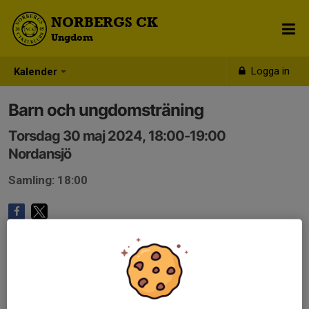
NORBERGS CK
Ungdom
Logga in
Kalender
Barn och ungdomsträning
Torsdag 30 maj 2024, 18:00-19:00
Nordansjö
Samling: 18:00