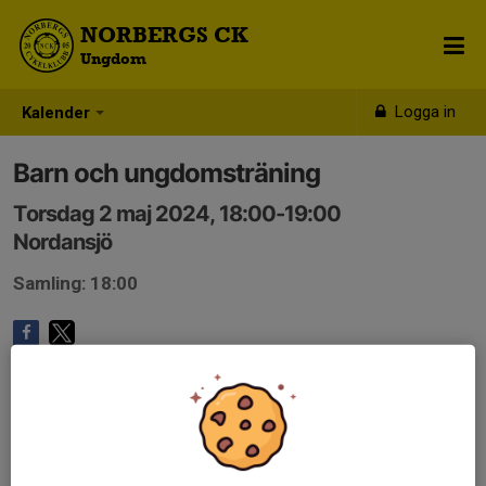
NORBERGS CK
Ungdom
Logga in
Kalender
Barn och ungdomsträning
Torsdag 2 maj 2024, 18:00-19:00
Nordansjö
Samling: 18:00