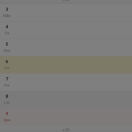
3
Mån
4
Tis
5
Ons
6
Tor
7
Fre
8
Lör
9
Sön
v.33