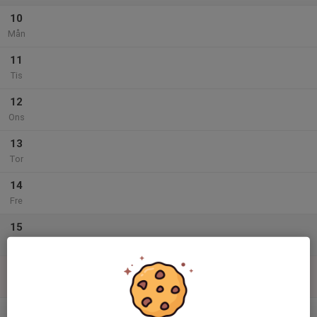
10
Mån
11
Tis
12
Ons
13
Tor
14
Fre
15
Lör
16
Sön
v.34