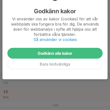
17
Godkänn kakor
Mån
Vi använder oss av kakor (cookies) för att vår
18
webbplats ska fungera bra för dig. De används
Tis
även för webbanalys i syfte att hjälpa oss att
19
förbättra våra tjänster.
Så använder vi cookies
Ons
20
Godkänn alla kakor
Tor
21
Bara nödvändiga
Fre
22
Lör
23
Sön
v.35