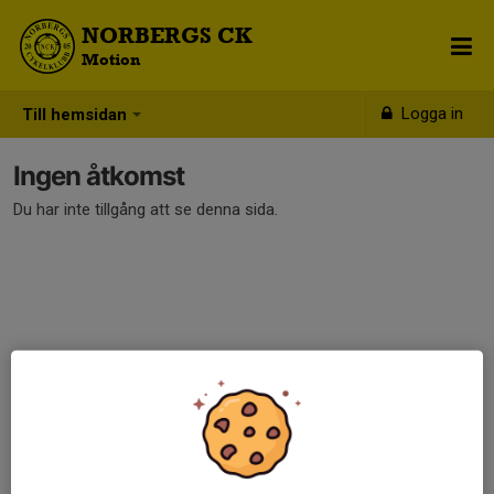
NORBERGS CK
Motion
Logga in
Till hemsidan
Ingen åtkomst
Du har inte tillgång att se denna sida.