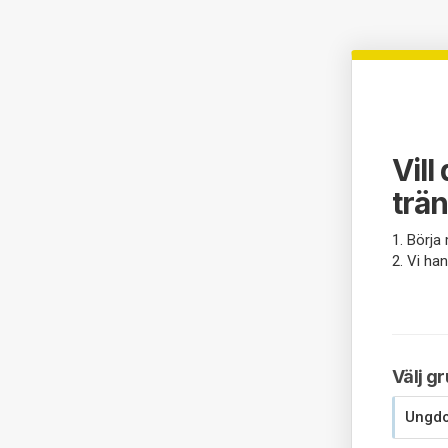
Vill
trä
1. Börja
2. Vi ha
Välj g
Ungd